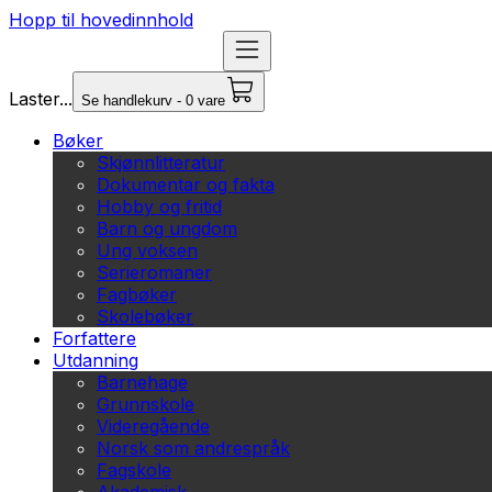
Hopp til hovedinnhold
Laster...
Se handlekurv - 0 vare
Bøker
Skjønnlitteratur
Dokumentar og fakta
Hobby og fritid
Barn og ungdom
Ung voksen
Serieromaner
Fagbøker
Skolebøker
Forfattere
Utdanning
Barnehage
Grunnskole
Videregående
Norsk som andrespråk
Fagskole