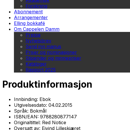
Akademisk
Forskning
Abonnement
Arrangementer
Elling bokkafé
Om Cappelen Damm
Presse
Nyhetsbrev
Send inn manus
Priser og nominasjoner
Stipender og minnepriser
Kataloger
Rapport 2025
Produktinformasjon
Innbinding:
Ebok
Utgivelsesdato:
04.02.2015
Språk:
Bokmål
ISBN/EAN:
9788280877147
Originaltittel:
Red Notice
Oversatt av:
Eivind Lilleskjæret