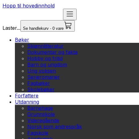
Hopp til hovedinnhold
Laster...
Se handlekurv - 0 vare
Bøker
Skjønnlitteratur
Dokumentar og fakta
Hobby og fritid
Barn og ungdom
Ung voksen
Serieromaner
Fagbøker
Skolebøker
Forfattere
Utdanning
Barnehage
Grunnskole
Videregående
Norsk som andrespråk
Fagskole