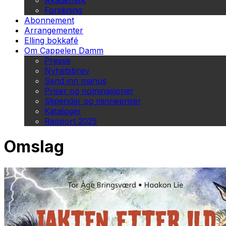
Akademisk
Forskning
Abonnement
Arrangementer
Elling bokkafé
Om Cappelen Damm
Presse
Nyhetsbrev
Send inn manus
Priser og nominasjoner
Stipender og minnepriser
Kataloger
Rapport 2025
Omslag