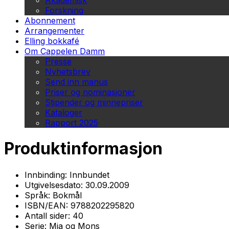
Akademisk
Forskning
Abonnement
Arrangementer
Elling bokkafé
Om Cappelen Damm
Presse
Nyhetsbrev
Send inn manus
Priser og nominasjoner
Stipender og minnepriser
Kataloger
Rapport 2025
Produktinformasjon
Innbinding:
Innbundet
Utgivelsesdato:
30.09.2009
Språk:
Bokmål
ISBN/EAN:
9788202295820
Antall sider:
40
Serie:
Mia og Mons