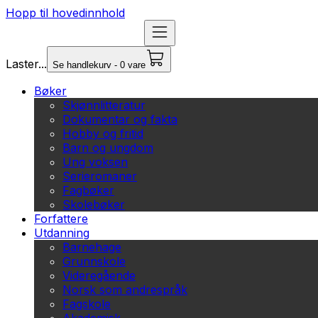
Hopp til hovedinnhold
Laster...
Se handlekurv - 0 vare
Bøker
Skjønnlitteratur
Dokumentar og fakta
Hobby og fritid
Barn og ungdom
Ung voksen
Serieromaner
Fagbøker
Skolebøker
Forfattere
Utdanning
Barnehage
Grunnskole
Videregående
Norsk som andrespråk
Fagskole