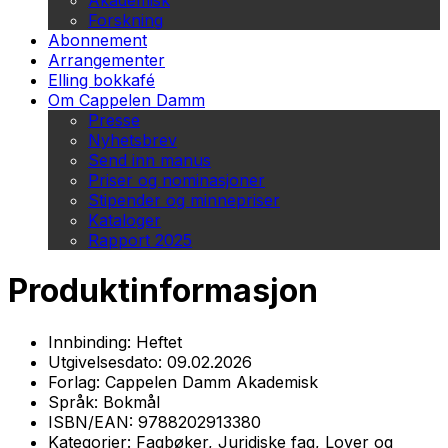
Akademisk
Forskning
Abonnement
Arrangementer
Elling bokkafé
Om Cappelen Damm
Presse
Nyhetsbrev
Send inn manus
Priser og nominasjoner
Stipender og minnepriser
Kataloger
Rapport 2025
Produktinformasjon
Innbinding:
Heftet
Utgivelsesdato:
09.02.2026
Forlag:
Cappelen Damm Akademisk
Språk:
Bokmål
ISBN/EAN:
9788202913380
Kategorier:
Fagbøker, Juridiske fag, Lover og