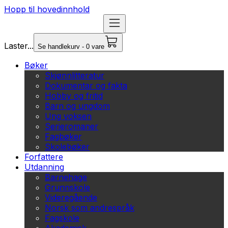
Hopp til hovedinnhold
Laster...
Se handlekurv - 0 vare
Bøker
Skjønnlitteratur
Dokumentar og fakta
Hobby og fritid
Barn og ungdom
Ung voksen
Serieromaner
Fagbøker
Skolebøker
Forfattere
Utdanning
Barnehage
Grunnskole
Videregående
Norsk som andrespråk
Fagskole