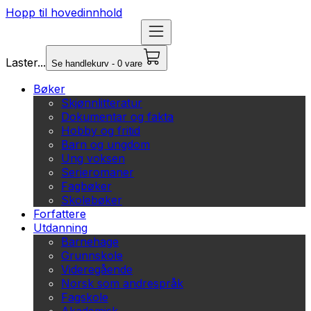
Hopp til hovedinnhold
Laster...
Se handlekurv - 0 vare
Bøker
Skjønnlitteratur
Dokumentar og fakta
Hobby og fritid
Barn og ungdom
Ung voksen
Serieromaner
Fagbøker
Skolebøker
Forfattere
Utdanning
Barnehage
Grunnskole
Videregående
Norsk som andrespråk
Fagskole