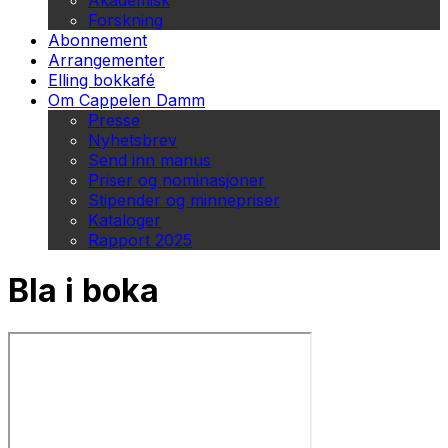
Akademisk
Forskning
Abonnement
Arrangementer
Elling bokkafé
Om Cappelen Damm
Presse
Nyhetsbrev
Send inn manus
Priser og nominasjoner
Stipender og minnepriser
Kataloger
Rapport 2025
Bla i boka