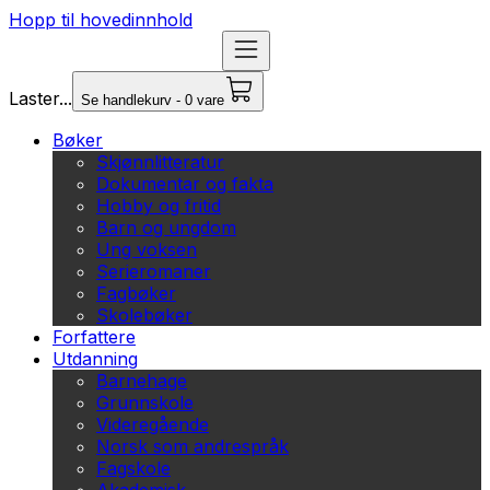
Hopp til hovedinnhold
Laster...
Se handlekurv - 0 vare
Bøker
Skjønnlitteratur
Dokumentar og fakta
Hobby og fritid
Barn og ungdom
Ung voksen
Serieromaner
Fagbøker
Skolebøker
Forfattere
Utdanning
Barnehage
Grunnskole
Videregående
Norsk som andrespråk
Fagskole