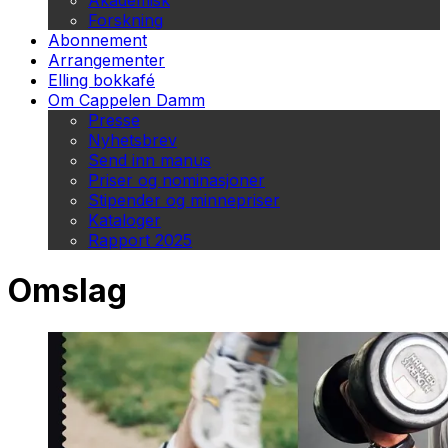
Akademisk
Forskning
Abonnement
Arrangementer
Elling bokkafé
Om Cappelen Damm
Presse
Nyhetsbrev
Send inn manus
Priser og nominasjoner
Stipender og minnepriser
Kataloger
Rapport 2025
Omslag