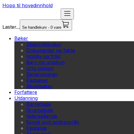
Hopp til hovedinnhold
Laster...
Se handlekurv - 0 vare
Bøker
Skjønnlitteratur
Dokumentar og fakta
Hobby og fritid
Barn og ungdom
Ung voksen
Serieromaner
Fagbøker
Skolebøker
Forfattere
Utdanning
Barnehage
Grunnskole
Videregående
Norsk som andrespråk
Fagskole