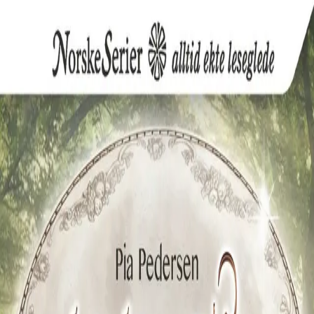
Hopp til hovedinnhold
Laster...
Se handlekurv - 0 vare
Bøker
Skjønnlitteratur
Dokumentar og fakta
Hobby og fritid
Barn og ungdom
Ung voksen
Serieromaner
Fagbøker
Skolebøker
Forfattere
Utdanning
Barnehage
Grunnskole
Videregående
Norsk som andrespråk