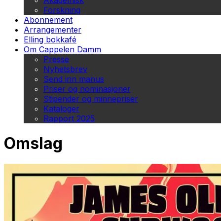
Akademisk
Forskning
Abonnement
Arrangementer
Elling bokkafé
Om Cappelen Damm
Presse
Nyhetsbrev
Send inn manus
Priser og nominasjoner
Stipender og minnepriser
Kataloger
Rapport 2025
Omslag