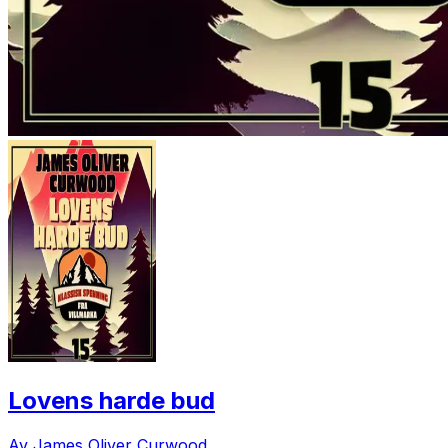
Lovens harde bud
Av James Oliver Curwood