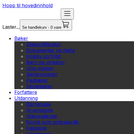
Hopp til hovedinnhold
Laster...
Se handlekurv - 0 vare
Bøker
Skjønnlitteratur
Dokumentar og fakta
Hobby og fritid
Barn og ungdom
Ung voksen
Serieromaner
Fagbøker
Skolebøker
Forfattere
Utdanning
Barnehage
Grunnskole
Videregående
Norsk som andrespråk
Fagskole