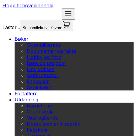
Hopp til hovedinnhold
Laster...
Se handlekurv - 0 vare
Bøker
Skjønnlitteratur
Dokumentar og fakta
Hobby og fritid
Barn og ungdom
Ung voksen
Serieromaner
Fagbøker
Skolebøker
Forfattere
Utdanning
Barnehage
Grunnskole
Videregående
Norsk som andrespråk
Fagskole