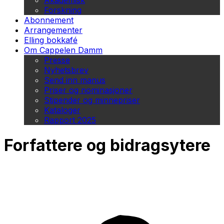
Akademisk
Forskning
Abonnement
Arrangementer
Elling bokkafé
Om Cappelen Damm
Presse
Nyhetsbrev
Send inn manus
Priser og nominasjoner
Stipender og minnepriser
Kataloger
Rapport 2025
Forfattere og bidragsytere