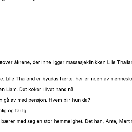
og utover åkrene, der inne ligger massasjeklinikken Lille T
skje. Lille Thailand er bygdas hjerte, her er noen av menne
 Liam. Det koker i livet hans nå.
n gå av med pensjon. Hvem blir hun da?
ig og farlig.
 og bærer med seg en stor hemmelighet. Det han, Ante, Mar