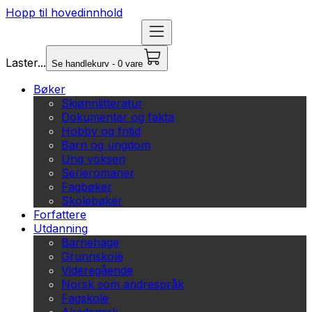
Hopp til hovedinnhold
Laster...
Se handlekurv - 0 vare
Bøker
Skjønnlitteratur
Dokumentar og fakta
Hobby og fritid
Barn og ungdom
Ung voksen
Serieromaner
Fagbøker
Skolebøker
Forfattere
Utdanning
Barnehage
Grunnskole
Videregående
Norsk som andrespråk
Fagskole