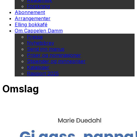
Akademisk
Forskning
Abonnement
Arrangementer
Elling bokkafé
Om Cappelen Damm
Presse
Nyhetsbrev
Send inn manus
Priser og nominasjoner
Stipender og minnepriser
Kataloger
Rapport 2025
Omslag