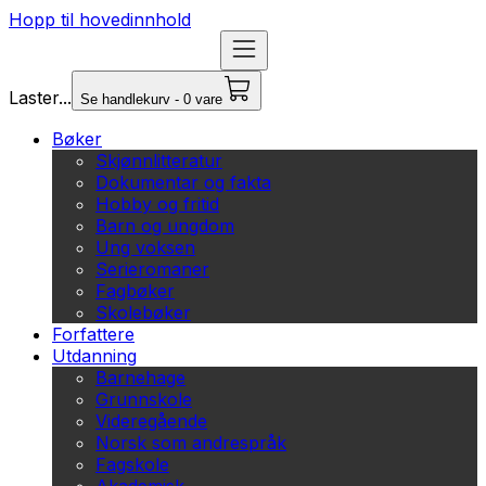
Hopp til hovedinnhold
Laster...
Se handlekurv - 0 vare
Bøker
Skjønnlitteratur
Dokumentar og fakta
Hobby og fritid
Barn og ungdom
Ung voksen
Serieromaner
Fagbøker
Skolebøker
Forfattere
Utdanning
Barnehage
Grunnskole
Videregående
Norsk som andrespråk
Fagskole