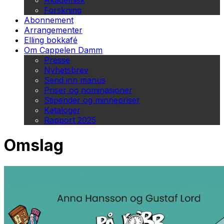
Akademisk
Forskning
Abonnement
Arrangementer
Elling bokkafé
Om Cappelen Damm
Presse
Nyhetsbrev
Send inn manus
Priser og nominasjoner
Stipender og minnepriser
Kataloger
Rapport 2025
Omslag