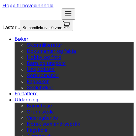
Hopp til hovedinnhold
Laster...
Se handlekurv - 0 vare
Bøker
Skjønnlitteratur
Dokumentar og fakta
Hobby og fritid
Barn og ungdom
Ung voksen
Serieromaner
Fagbøker
Skolebøker
Forfattere
Utdanning
Barnehage
Grunnskole
Videregående
Norsk som andrespråk
Fagskole