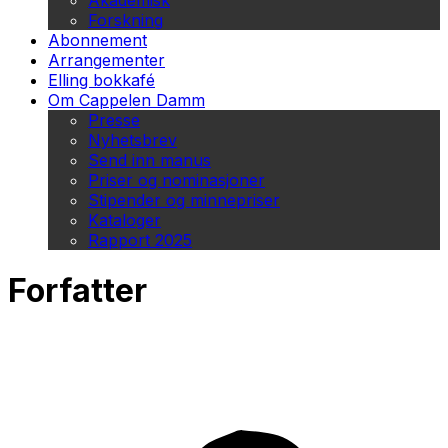
Akademisk
Forskning
Abonnement
Arrangementer
Elling bokkafé
Om Cappelen Damm
Presse
Nyhetsbrev
Send inn manus
Priser og nominasjoner
Stipender og minnepriser
Kataloger
Rapport 2025
Forfatter