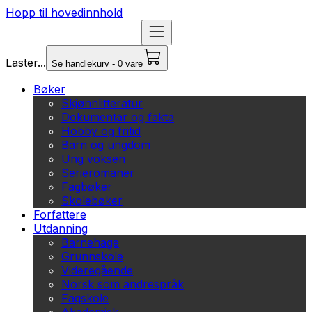
Hopp til hovedinnhold
Laster...
Se handlekurv - 0 vare
Bøker
Skjønnlitteratur
Dokumentar og fakta
Hobby og fritid
Barn og ungdom
Ung voksen
Serieromaner
Fagbøker
Skolebøker
Forfattere
Utdanning
Barnehage
Grunnskole
Videregående
Norsk som andrespråk
Fagskole