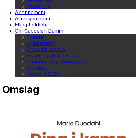
Akademisk
Forskning
Abonnement
Arrangementer
Elling bokkafé
Om Cappelen Damm
Presse
Nyhetsbrev
Send inn manus
Priser og nominasjoner
Stipender og minnepriser
Kataloger
Rapport 2025
Omslag