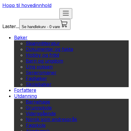
Hopp til hovedinnhold
Laster...
Se handlekurv - 0 vare
Bøker
Skjønnlitteratur
Dokumentar og fakta
Hobby og fritid
Barn og ungdom
Ung voksen
Serieromaner
Fagbøker
Skolebøker
Forfattere
Utdanning
Barnehage
Grunnskole
Videregående
Norsk som andrespråk
Fagskole