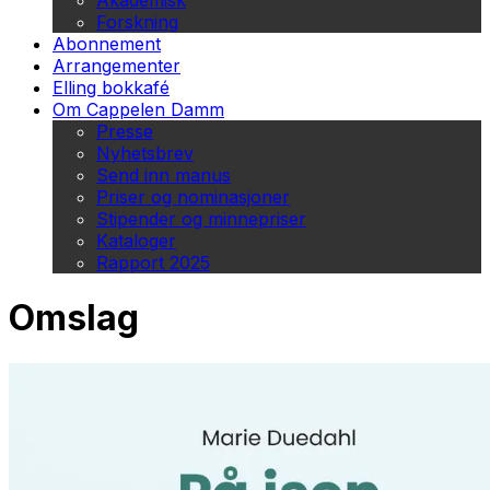
Akademisk
Forskning
Abonnement
Arrangementer
Elling bokkafé
Om Cappelen Damm
Presse
Nyhetsbrev
Send inn manus
Priser og nominasjoner
Stipender og minnepriser
Kataloger
Rapport 2025
Omslag