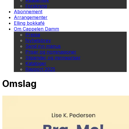
Akademisk
Forskning
Abonnement
Arrangementer
Elling bokkafé
Om Cappelen Damm
Presse
Nyhetsbrev
Send inn manus
Priser og nominasjoner
Stipender og minnepriser
Kataloger
Rapport 2025
Omslag