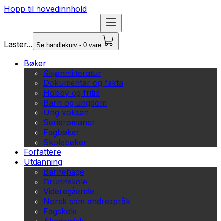
Hopp til hovedinnhold
Laster...
Se handlekurv - 0 vare
Bøker
Skjønnlitteratur
Dokumentar og fakta
Hobby og fritid
Barn og ungdom
Ung voksen
Serieromaner
Fagbøker
Skolebøker
Forfattere
Utdanning
Barnehage
Grunnskole
Videregående
Norsk som andrespråk
Fagskole