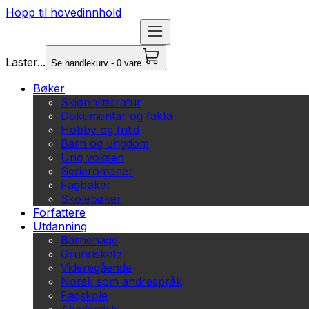
Hopp til hovedinnhold
Laster...
Se handlekurv - 0 vare
Bøker
Skjønnlitteratur
Dokumentar og fakta
Hobby og fritid
Barn og ungdom
Ung voksen
Serieromaner
Fagbøker
Skolebøker
Forfattere
Utdanning
Barnehage
Grunnskole
Videregående
Norsk som andrespråk
Fagskole