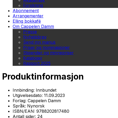
Akademisk
Forskning
Abonnement
Arrangementer
Elling bokkafé
Om Cappelen Damm
Presse
Nyhetsbrev
Send inn manus
Priser og nominasjoner
Stipender og minnepriser
Kataloger
Rapport 2025
Produktinformasjon
Innbinding:
Innbundet
Utgivelsesdato:
11.09.2023
Forlag:
Cappelen Damm
Språk:
Nynorsk
ISBN/EAN:
9788202817480
Antall sider:
24