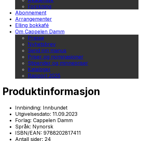
Akademisk
Forskning
Abonnement
Arrangementer
Elling bokkafé
Om Cappelen Damm
Presse
Nyhetsbrev
Send inn manus
Priser og nominasjoner
Stipender og minnepriser
Kataloger
Rapport 2025
Produktinformasjon
Innbinding:
Innbundet
Utgivelsesdato:
11.09.2023
Forlag:
Cappelen Damm
Språk:
Nynorsk
ISBN/EAN:
9788202817411
Antall sider:
24