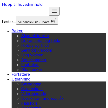
Hopp til hovedinnhold
Laster...
Se handlekurv - 0 vare
Bøker
Skjønnlitteratur
Dokumentar og fakta
Hobby og fritid
Barn og ungdom
Ung voksen
Serieromaner
Fagbøker
Skolebøker
Forfattere
Utdanning
Barnehage
Grunnskole
Videregående
Norsk som andrespråk
Fagskole