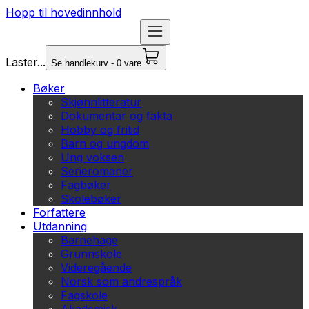
Hopp til hovedinnhold
Laster...
Se handlekurv - 0 vare
Bøker
Skjønnlitteratur
Dokumentar og fakta
Hobby og fritid
Barn og ungdom
Ung voksen
Serieromaner
Fagbøker
Skolebøker
Forfattere
Utdanning
Barnehage
Grunnskole
Videregående
Norsk som andrespråk
Fagskole