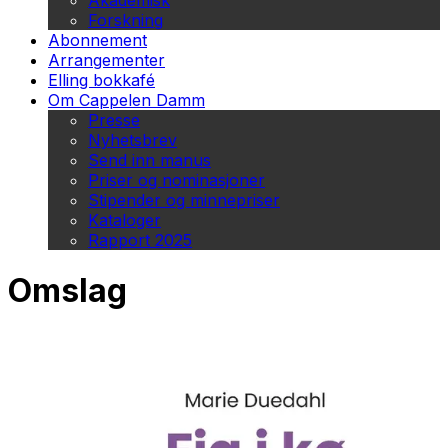
Akademisk
Forskning
Abonnement
Arrangementer
Elling bokkafé
Om Cappelen Damm
Presse
Nyhetsbrev
Send inn manus
Priser og nominasjoner
Stipender og minnepriser
Kataloger
Rapport 2025
Omslag