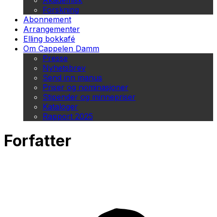
Akademisk
Forskning
Abonnement
Arrangementer
Elling bokkafé
Om Cappelen Damm
Presse
Nyhetsbrev
Send inn manus
Priser og nominasjoner
Stipender og minnepriser
Kataloger
Rapport 2025
Forfatter