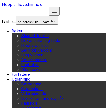
Hopp til hovedinnhold
Laster...
Se handlekurv - 0 vare
Bøker
Skjønnlitteratur
Dokumentar og fakta
Hobby og fritid
Barn og ungdom
Ung voksen
Serieromaner
Fagbøker
Skolebøker
Forfattere
Utdanning
Barnehage
Grunnskole
Videregående
Norsk som andrespråk
Fagskole