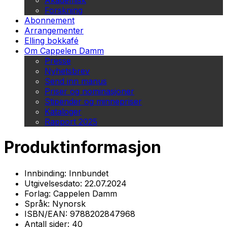
Akademisk
Forskning
Abonnement
Arrangementer
Elling bokkafé
Om Cappelen Damm
Presse
Nyhetsbrev
Send inn manus
Priser og nominasjoner
Stipender og minnepriser
Kataloger
Rapport 2025
Produktinformasjon
Innbinding:
Innbundet
Utgivelsesdato:
22.07.2024
Forlag:
Cappelen Damm
Språk:
Nynorsk
ISBN/EAN:
9788202847968
Antall sider:
40