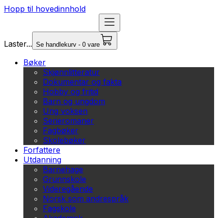
Hopp til hovedinnhold
Laster...
Se handlekurv - 0 vare
Bøker
Skjønnlitteratur
Dokumentar og fakta
Hobby og fritid
Barn og ungdom
Ung voksen
Serieromaner
Fagbøker
Skolebøker
Forfattere
Utdanning
Barnehage
Grunnskole
Videregående
Norsk som andrespråk
Fagskole