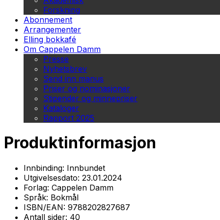
Akademisk
Forskning
Abonnement
Arrangementer
Elling bokkafé
Om Cappelen Damm
Presse
Nyhetsbrev
Send inn manus
Priser og nominasjoner
Stipender og minnepriser
Kataloger
Rapport 2025
Produktinformasjon
Innbinding:
Innbundet
Utgivelsesdato:
23.01.2024
Forlag:
Cappelen Damm
Språk:
Bokmål
ISBN/EAN:
9788202827687
Antall sider:
40