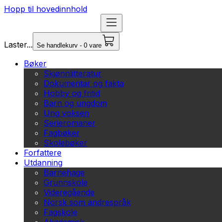
Hopp til hovedinnhold
Laster...
Se handlekurv - 0 vare
Bøker
Skjønnlitteratur
Dokumentar og fakta
Hobby og fritid
Barn og ungdom
Ung voksen
Serieromaner
Fagbøker
Skolebøker
Forfattere
Utdanning
Barnehage
Grunnskole
Videregående
Norsk som andrespråk
Fagskole