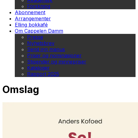
Akademisk
Forskning
Abonnement
Arrangementer
Elling bokkafé
Om Cappelen Damm
Presse
Nyhetsbrev
Send inn manus
Priser og nominasjoner
Stipender og minnepriser
Kataloger
Rapport 2025
Omslag