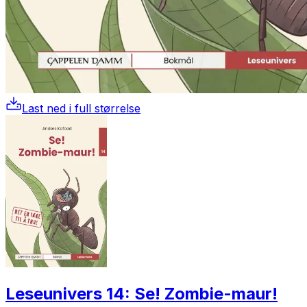
Last ned i full størrelse
Leseunivers 14: Se! Zombie-maur!