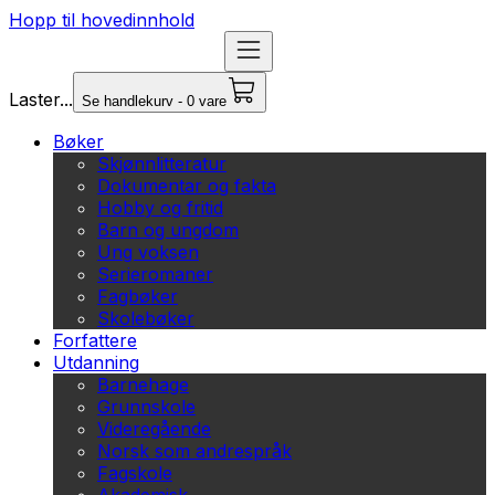
Hopp til hovedinnhold
Laster...
Se handlekurv - 0 vare
Bøker
Skjønnlitteratur
Dokumentar og fakta
Hobby og fritid
Barn og ungdom
Ung voksen
Serieromaner
Fagbøker
Skolebøker
Forfattere
Utdanning
Barnehage
Grunnskole
Videregående
Norsk som andrespråk
Fagskole