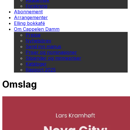
Akademisk
Forskning
Abonnement
Arrangementer
Elling bokkafé
Om Cappelen Damm
Presse
Nyhetsbrev
Send inn manus
Priser og nominasjoner
Stipender og minnepriser
Kataloger
Rapport 2025
Omslag