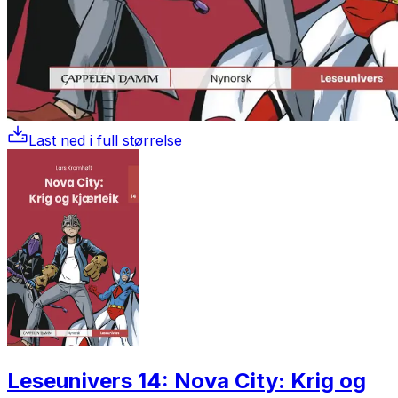
Last ned i full størrelse
Leseunivers 14: Nova City: Krig og