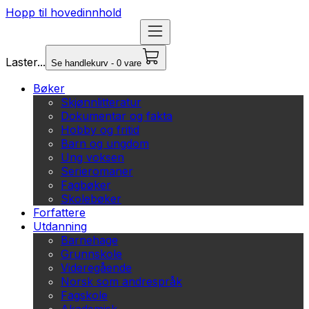
Hopp til hovedinnhold
Laster...
Se handlekurv - 0 vare
Bøker
Skjønnlitteratur
Dokumentar og fakta
Hobby og fritid
Barn og ungdom
Ung voksen
Serieromaner
Fagbøker
Skolebøker
Forfattere
Utdanning
Barnehage
Grunnskole
Videregående
Norsk som andrespråk
Fagskole