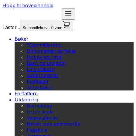
Hopp til hovedinnhold
Laster...
Se handlekurv - 0 vare
Bøker
Skjønnlitteratur
Dokumentar og fakta
Hobby og fritid
Barn og ungdom
Ung voksen
Serieromaner
Fagbøker
Skolebøker
Forfattere
Utdanning
Barnehage
Grunnskole
Videregående
Norsk som andrespråk
Fagskole