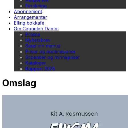
Akademisk
Forskning
Abonnement
Arrangementer
Elling bokkafé
Om Cappelen Damm
Presse
Nyhetsbrev
Send inn manus
Priser og nominasjoner
Stipender og minnepriser
Kataloger
Rapport 2025
Omslag