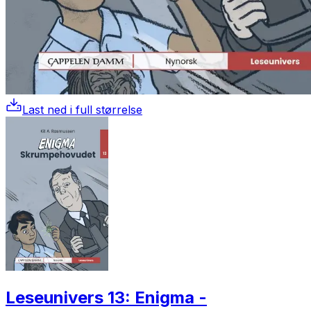
Last ned i full størrelse
Leseunivers 13: Enigma -