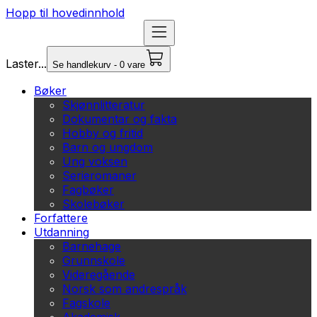
Hopp til hovedinnhold
Laster...
Se handlekurv - 0 vare
Bøker
Skjønnlitteratur
Dokumentar og fakta
Hobby og fritid
Barn og ungdom
Ung voksen
Serieromaner
Fagbøker
Skolebøker
Forfattere
Utdanning
Barnehage
Grunnskole
Videregående
Norsk som andrespråk
Fagskole