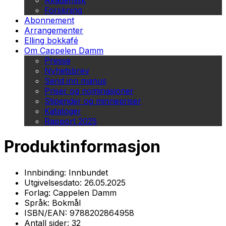
Akademisk
Forskning
Abonnement
Arrangementer
Elling bokkafé
Om Cappelen Damm
Presse
Nyhetsbrev
Send inn manus
Priser og nominasjoner
Stipender og minnepriser
Kataloger
Rapport 2025
Produktinformasjon
Innbinding:
Innbundet
Utgivelsesdato:
26.05.2025
Forlag:
Cappelen Damm
Språk:
Bokmål
ISBN/EAN:
9788202864958
Antall sider:
32