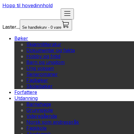
Hopp til hovedinnhold
Laster...
Se handlekurv - 0 vare
Bøker
Skjønnlitteratur
Dokumentar og fakta
Hobby og fritid
Barn og ungdom
Ung voksen
Serieromaner
Fagbøker
Skolebøker
Forfattere
Utdanning
Barnehage
Grunnskole
Videregående
Norsk som andrespråk
Fagskole