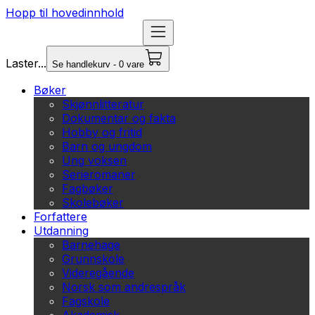
Hopp til hovedinnhold
Laster...
Se handlekurv - 0 vare
Bøker
Skjønnlitteratur
Dokumentar og fakta
Hobby og fritid
Barn og ungdom
Ung voksen
Serieromaner
Fagbøker
Skolebøker
Forfattere
Utdanning
Barnehage
Grunnskole
Videregående
Norsk som andrespråk
Fagskole