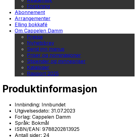
Akademisk
Forskning
Abonnement
Arrangementer
Elling bokkafé
Om Cappelen Damm
Presse
Nyhetsbrev
Send inn manus
Priser og nominasjoner
Stipender og minnepriser
Kataloger
Rapport 2025
Produktinformasjon
Innbinding:
Innbundet
Utgivelsesdato:
31.07.2023
Forlag:
Cappelen Damm
Språk:
Bokmål
ISBN/EAN:
9788202813925
Antall sider:
24