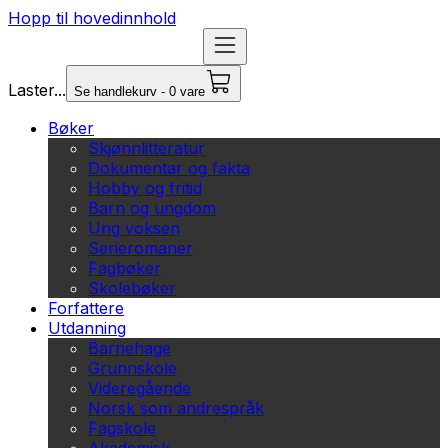
Hopp til hovedinnhold
Laster...
Se handlekurv - 0 vare
Bøker
Skjønnlitteratur
Dokumentar og fakta
Hobby og fritid
Barn og ungdom
Ung voksen
Serieromaner
Fagbøker
Skolebøker
Forfattere
Utdanning
Barnehage
Grunnskole
Videregående
Norsk som andrespråk
Fagskole