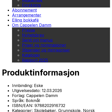
Akademisk
Forskning
Abonnement
Arrangementer
Elling bokkafé
Om Cappelen Damm
Presse
Nyhetsbrev
Send inn manus
Priser og nominasjoner
Stipender og minnepriser
Kataloger
Rapport 2025
Produktinformasjon
Innbinding:
Eske
Utgivelsesdato:
12.03.2026
Forlag:
Cappelen Damm
Språk:
Bokmål
ISBN/EAN:
9788202916732
Kategorier:
Skolebøker, Grunnskole, Norsk