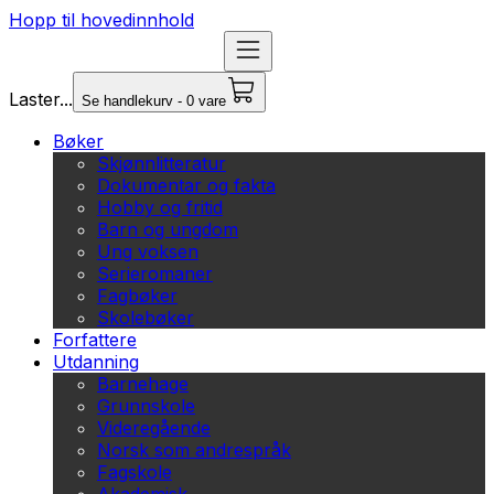
Hopp til hovedinnhold
Laster...
Se handlekurv - 0 vare
Bøker
Skjønnlitteratur
Dokumentar og fakta
Hobby og fritid
Barn og ungdom
Ung voksen
Serieromaner
Fagbøker
Skolebøker
Forfattere
Utdanning
Barnehage
Grunnskole
Videregående
Norsk som andrespråk
Fagskole