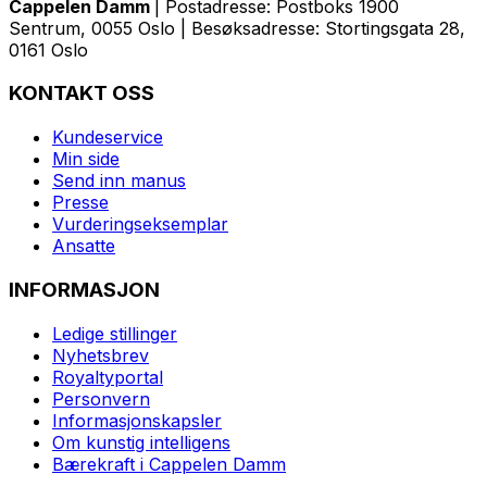
Cappelen Damm
| Postadresse: Postboks 1900
Sentrum, 0055 Oslo | Besøksadresse: Stortingsgata 28,
0161 Oslo
KONTAKT OSS
Kundeservice
Min side
Send inn manus
Presse
Vurderingseksemplar
Ansatte
INFORMASJON
Ledige stillinger
Nyhetsbrev
Royaltyportal
Personvern
Informasjonskapsler
Om kunstig intelligens
Bærekraft i Cappelen Damm