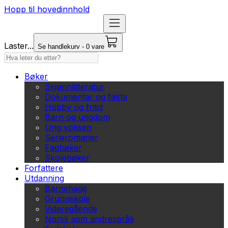
Hopp til hovedinnhold
Laster...
Se handlekurv - 0 vare
Bøker
Skjønnlitteratur
Dokumentar og fakta
Hobby og fritid
Barn og ungdom
Ung voksen
Serieromaner
Fagbøker
Skolebøker
Forfattere
Utdanning
Barnehage
Grunnskole
Videregående
Norsk som andrespråk