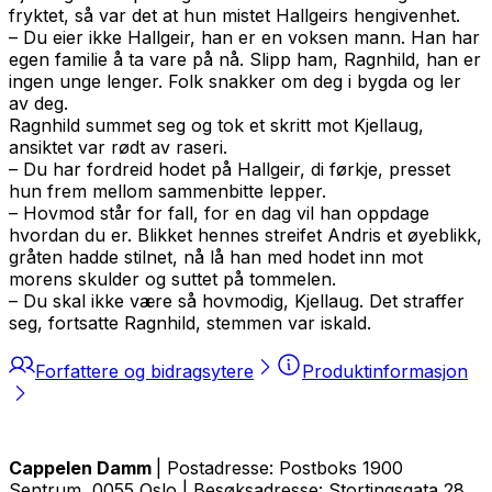
fryktet, så var det at hun mistet Hallgeirs hengivenhet.
– Du eier ikke Hallgeir, han er en voksen mann. Han har
egen familie å ta vare på nå. Slipp ham, Ragnhild, han er
ingen unge lenger. Folk snakker om deg i bygda og ler
av deg.
Ragnhild summet seg og tok et skritt mot Kjellaug,
ansiktet var rødt av raseri.
– Du har fordreid hodet på Hallgeir, di førkje, presset
hun frem mellom sammenbitte lepper.
– Hovmod står for fall, for en dag vil han oppdage
hvordan du er. Blikket hennes streifet Andris et øyeblikk,
gråten hadde stilnet, nå lå han med hodet inn mot
morens skulder og suttet på tommelen.
– Du skal ikke være så hovmodig, Kjellaug. Det straffer
seg, fortsatte Ragnhild, stemmen var iskald.
Forfattere og bidragsytere
Produktinformasjon
Cappelen Damm
| Postadresse: Postboks 1900
Sentrum, 0055 Oslo | Besøksadresse: Stortingsgata 28,