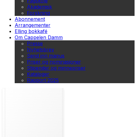
Fagskole
Akademisk
Forskning
Abonnement
Arrangementer
Elling bokkafé
Om Cappelen Damm
Presse
Nyhetsbrev
Send inn manus
Priser og nominasjoner
Stipender og minnepriser
Kataloger
Rapport 2025