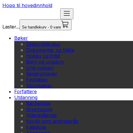
Hopp til hovedinnhold
Laster...
Se handlekurv - 0 vare
Bøker
Skjønnlitteratur
Dokumentar og fakta
Hobby og fritid
Barn og ungdom
Ung voksen
Serieromaner
Fagbøker
Skolebøker
Forfattere
Utdanning
Barnehage
Grunnskole
Videregående
Norsk som andrespråk
Fagskole