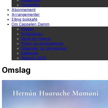
Akademisk
Forskning
Abonnement
Arrangementer
Elling bokkafé
Om Cappelen Damm
Presse
Nyhetsbrev
Send inn manus
Priser og nominasjoner
Stipender og minnepriser
Kataloger
Rapport 2025
Omslag