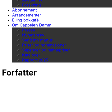
Akademisk
Forskning
Abonnement
Arrangementer
Elling bokkafé
Om Cappelen Damm
Presse
Nyhetsbrev
Send inn manus
Priser og nominasjoner
Stipender og minnepriser
Kataloger
Rapport 2025
Forfatter