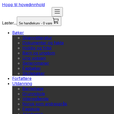
Hopp til hovedinnhold
Laster...
Se handlekurv - 0 vare
Bøker
Skjønnlitteratur
Dokumentar og fakta
Hobby og fritid
Barn og ungdom
Ung voksen
Serieromaner
Fagbøker
Skolebøker
Forfattere
Utdanning
Barnehage
Grunnskole
Videregående
Norsk som andrespråk
Fagskole