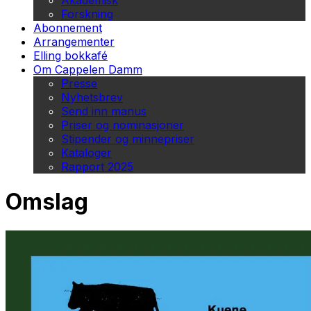
Akademisk
Forskning
Abonnement
Arrangementer
Elling bokkafé
Om Cappelen Damm
Presse
Nyhetsbrev
Send inn manus
Priser og nominasjoner
Stipender og minnepriser
Kataloger
Rapport 2025
Omslag