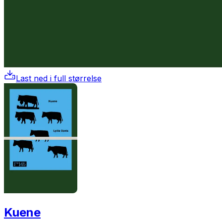
Last ned i full størrelse
Kuene