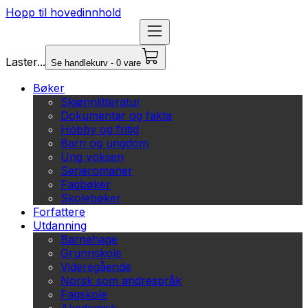
Hopp til hovedinnhold
Laster...
Se handlekurv - 0 vare
Bøker
Skjønnlitteratur
Dokumentar og fakta
Hobby og fritid
Barn og ungdom
Ung voksen
Serieromaner
Fagbøker
Skolebøker
Forfattere
Utdanning
Barnehage
Grunnskole
Videregående
Norsk som andrespråk
Fagskole