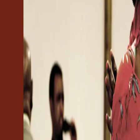
Fagskole
Akademisk
Forskning
Abonnement
Arrangementer
Elling bokkafé
Om Cappelen Damm
Presse
Nyhetsbrev
Send inn manus
Priser og nominasjoner
Stipender og minnepriser
Kataloger
Rapport 2025
Bok 28 i serien
Religionsfag Profil
Kristne migranter i Norden
Av
Anders Aschim
,
Olav Hovdelien
og
Helje Kringlebotn