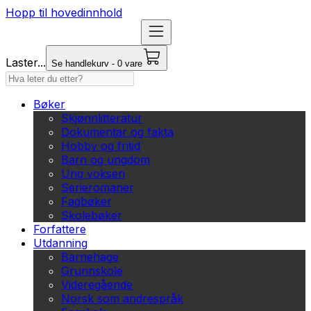
Hopp til hovedinnhold
Laster...
Se handlekurv - 0 vare
Bøker
Skjønnlitteratur
Dokumentar og fakta
Hobby og fritid
Barn og ungdom
Ung voksen
Serieromaner
Fagbøker
Skolebøker
Forfattere
Utdanning
Barnehage
Grunnskole
Videregående
Norsk som andrespråk