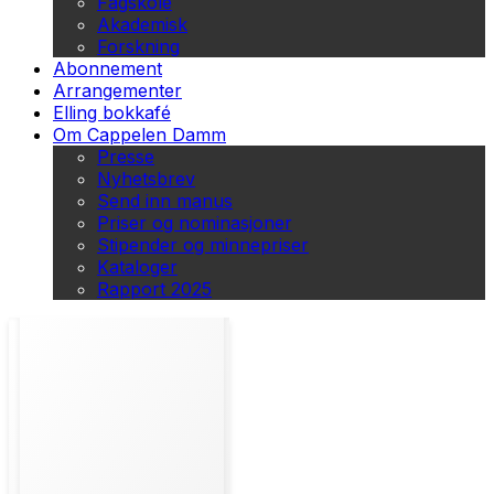
Fagskole
Akademisk
Forskning
Abonnement
Arrangementer
Elling bokkafé
Om Cappelen Damm
Presse
Nyhetsbrev
Send inn manus
Priser og nominasjoner
Stipender og minnepriser
Kataloger
Rapport 2025