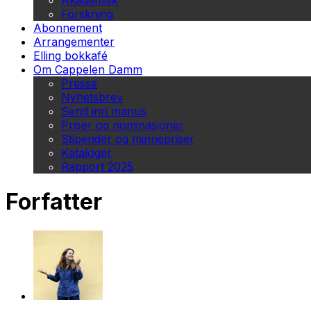
Akademisk
Forskning
Abonnement
Arrangementer
Elling bokkafé
Om Cappelen Damm
Presse
Nyhetsbrev
Send inn manus
Priser og nominasjoner
Stipender og minnepriser
Kataloger
Rapport 2025
Forfatter