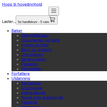
Hopp til hovedinnhold
Laster...
Se handlekurv - 0 vare
Bøker
Skjønnlitteratur
Dokumentar og fakta
Hobby og fritid
Barn og ungdom
Ung voksen
Serieromaner
Fagbøker
Skolebøker
Forfattere
Utdanning
Barnehage
Grunnskole
Videregående
Norsk som andrespråk
Fagskole