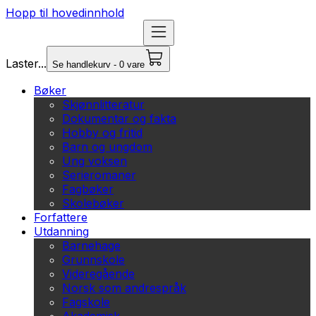
Hopp til hovedinnhold
Laster...
Se handlekurv - 0 vare
Bøker
Skjønnlitteratur
Dokumentar og fakta
Hobby og fritid
Barn og ungdom
Ung voksen
Serieromaner
Fagbøker
Skolebøker
Forfattere
Utdanning
Barnehage
Grunnskole
Videregående
Norsk som andrespråk
Fagskole