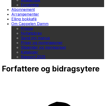
Akademisk
Forskning
Abonnement
Arrangementer
Elling bokkafé
Om Cappelen Damm
Presse
Nyhetsbrev
Send inn manus
Priser og nominasjoner
Stipender og minnepriser
Kataloger
Rapport 2025
Forfattere og bidragsytere