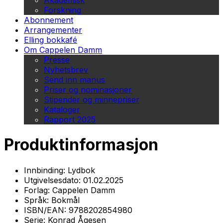
Akademisk
Forskning
Abonnement
Arrangementer
Elling bokkafé
Om Cappelen Damm
Presse
Nyhetsbrev
Send inn manus
Priser og nominasjoner
Stipender og minnepriser
Kataloger
Rapport 2025
Produktinformasjon
Innbinding:
Lydbok
Utgivelsesdato:
01.02.2025
Forlag:
Cappelen Damm
Språk:
Bokmål
ISBN/EAN:
9788202854980
Serie:
Konrad Ågesen