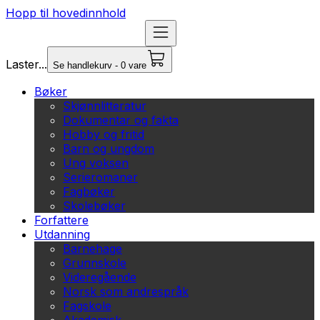
Hopp til hovedinnhold
Laster...
Se handlekurv - 0 vare
Bøker
Skjønnlitteratur
Dokumentar og fakta
Hobby og fritid
Barn og ungdom
Ung voksen
Serieromaner
Fagbøker
Skolebøker
Forfattere
Utdanning
Barnehage
Grunnskole
Videregående
Norsk som andrespråk
Fagskole