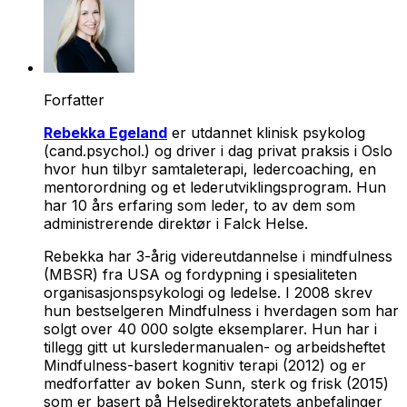
Forfatter
Rebekka Egeland
er utdannet klinisk psykolog
(cand.psychol.) og driver i dag privat praksis i Oslo
hvor hun tilbyr samtaleterapi, ledercoaching, en
mentorordning og et lederutviklingsprogram. Hun
har 10 års erfaring som leder, to av dem som
administrerende direktør i Falck Helse.
Rebekka har 3-årig videreutdannelse i mindfulness
(MBSR) fra USA og fordypning i spesialiteten
organisasjonspsykologi og ledelse. I 2008 skrev
hun bestselgeren
Mindfulness i hverdagen
som har
solgt over 40 000 solgte eksemplarer. Hun har i
tillegg gitt ut kursledermanualen- og arbeidsheftet
Mindfulness-basert kognitiv terapi
(2012) og er
medforfatter av boken
Sunn, sterk og frisk
(2015)
som er basert på Helsedirektoratets anbefalinger