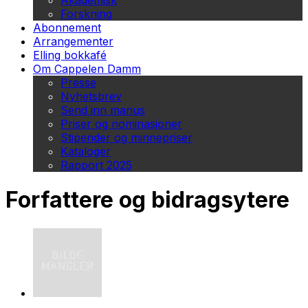
Akademisk
Forskning
Abonnement
Arrangementer
Elling bokkafé
Om Cappelen Damm
Presse
Nyhetsbrev
Send inn manus
Priser og nominasjoner
Stipender og minnepriser
Kataloger
Rapport 2025
Forfattere og bidragsytere