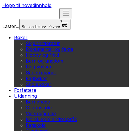
Hopp til hovedinnhold
Laster...
Se handlekurv - 0 vare
Bøker
Skjønnlitteratur
Dokumentar og fakta
Hobby og fritid
Barn og ungdom
Ung voksen
Serieromaner
Fagbøker
Skolebøker
Forfattere
Utdanning
Barnehage
Grunnskole
Videregående
Norsk som andrespråk
Fagskole