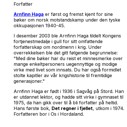
Forfatter
Arnfinn Haga
er først og fremst kjent for sine
bøker om norsk motstandskamp under den tyske
okkupasjonen 1940-45.
I desember 2003 ble Arnfinn Haga tildelt Kongens
fortjenestmedalje i gull for sitt omfattende
forfatterskap om nordmenn i krig. Under
overrekkelsen ble det gitt følgende begrunnelse:
"Med dine bøker har du reist et minnesmerke over
mange enkeltpersoners uegennyttige og modige
virke med livet som innsats. Du har også formidlet
stolte kapitler av vår krigshistorie til fremtidige
generasjoner."
Arnfinn Haga er født i 1936 i Sagvåg på Stord. Han
er utdannet lektor, og hadde sitt virke i gymnaset til
1975, da han gikk over til å bli forfatter på heltid.
Hans første bok,
Det regner i fjellet
, utkom i 1974.
Forfatteren bor i Os i Hordaland.