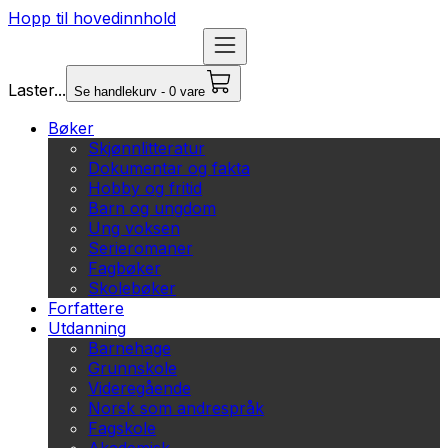
Hopp til hovedinnhold
Laster...
Se handlekurv - 0 vare
Bøker
Skjønnlitteratur
Dokumentar og fakta
Hobby og fritid
Barn og ungdom
Ung voksen
Serieromaner
Fagbøker
Skolebøker
Forfattere
Utdanning
Barnehage
Grunnskole
Videregående
Norsk som andrespråk
Fagskole