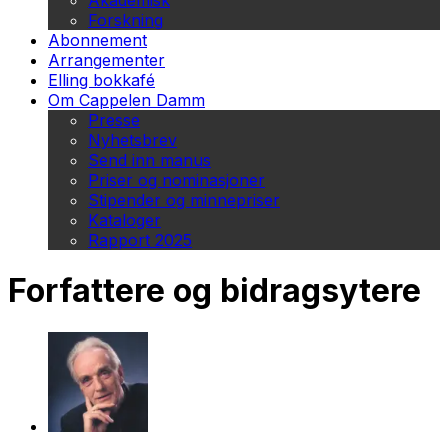
Akademisk
Forskning
Abonnement
Arrangementer
Elling bokkafé
Om Cappelen Damm
Presse
Nyhetsbrev
Send inn manus
Priser og nominasjoner
Stipender og minnepriser
Kataloger
Rapport 2025
Forfattere og bidragsytere