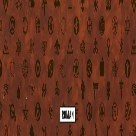
KONTAKT OSS
Kundeservice
Min side
Send inn manus
Presse
Vurderingseksemplar
Ansatte
INFORMASJON
Ledige stillinger
Nyhetsbrev
Royaltyportal
Personvern
Informasjonskapsler
Om kunstig intelligens
Bærekraft i Cappelen Damm
NETTSTEDER
Agency