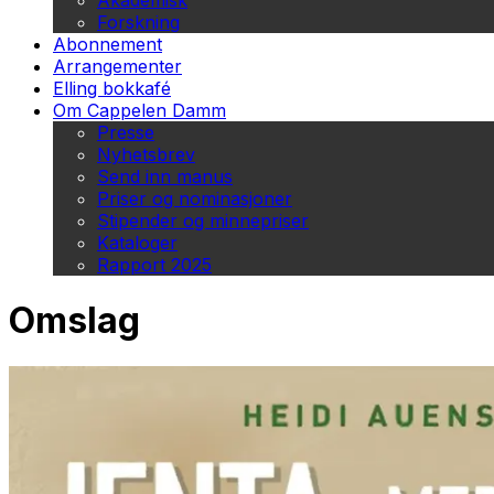
Akademisk
Forskning
Abonnement
Arrangementer
Elling bokkafé
Om Cappelen Damm
Presse
Nyhetsbrev
Send inn manus
Priser og nominasjoner
Stipender og minnepriser
Kataloger
Rapport 2025
Omslag