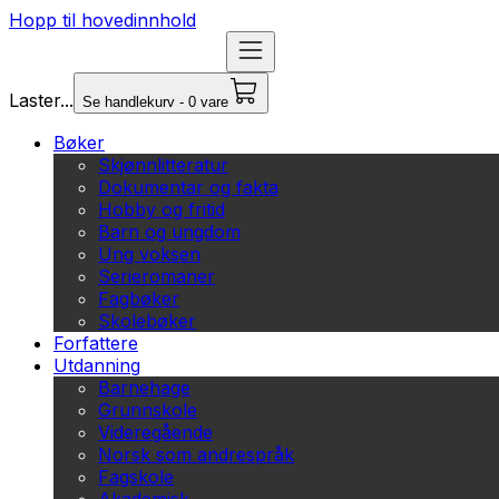
Hopp til hovedinnhold
Laster...
Se handlekurv - 0 vare
Bøker
Skjønnlitteratur
Dokumentar og fakta
Hobby og fritid
Barn og ungdom
Ung voksen
Serieromaner
Fagbøker
Skolebøker
Forfattere
Utdanning
Barnehage
Grunnskole
Videregående
Norsk som andrespråk
Fagskole