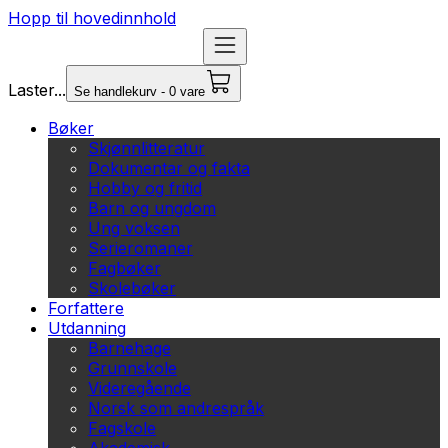
Hopp til hovedinnhold
Laster...
Se handlekurv - 0 vare
Bøker
Skjønnlitteratur
Dokumentar og fakta
Hobby og fritid
Barn og ungdom
Ung voksen
Serieromaner
Fagbøker
Skolebøker
Forfattere
Utdanning
Barnehage
Grunnskole
Videregående
Norsk som andrespråk
Fagskole