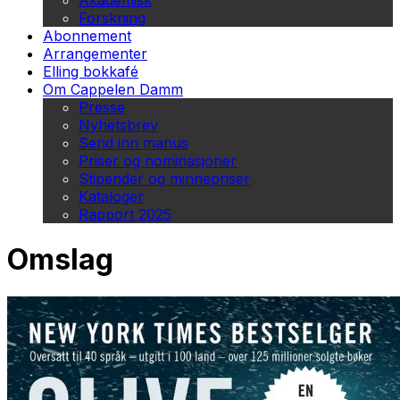
Akademisk
Forskning
Abonnement
Arrangementer
Elling bokkafé
Om Cappelen Damm
Presse
Nyhetsbrev
Send inn manus
Priser og nominasjoner
Stipender og minnepriser
Kataloger
Rapport 2025
Omslag