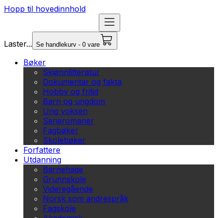
Hopp til hovedinnhold
Laster...
Se handlekurv - 0 vare
Bøker
Skjønnlitteratur
Dokumentar og fakta
Hobby og fritid
Barn og ungdom
Ung voksen
Serieromaner
Fagbøker
Skolebøker
Forfattere
Utdanning
Barnehage
Grunnskole
Videregående
Norsk som andrespråk
Fagskole