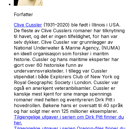
Forfatter
Clive Cussler
(1931–2020) ble født i Illinois i USA.
De fleste av Clive Cusslers romaner har tilknytning
til havet, og det er ingen tilfeldighet, for han var
selv dykker. Clive Cussler var grunnlegger av
National Underwater & Marine Agency, (NUMA)
en ideell organisasjon som forsker i maritim
historie. Cussler og hans maritime eksperter har
gjort over 60 historiske funn av
undervannsvraksteder. I tillegg var Cussler
stipendiat i både Explorers Club of New York og
Royal Geographic Society i London. Cussler var
også en anerkjent veteranbilsamler. Cussler er
kanskje mest kjent for sine mange spennings
romaner med helten og eventyreren Dirk Pitt i
hovedrollen. Bøkene hans er oversatt til 40 språk
og har solgt mer enn 125 millioner eksemplarer.
Tilgjengelige utgaver i serien om Dirk Pitt finner du
her.
Tilgjengelige utgaver i serien Oregon-files finner du