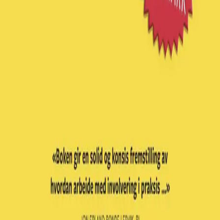
Bla i boka
Forfatter
Tilleggsmateriell
Produktinformasjon
Cappelen Damm
| Postadresse: Postboks 1900
Sentrum, 0055 Oslo | Besøksadresse: Stortingsgata 28,
0161 Oslo
KONTAKT OSS
Kundeservice
Min side
Send inn manus
Presse
Vurderingseksemplar
Ansatte
INFORMASJON
Ledige stillinger