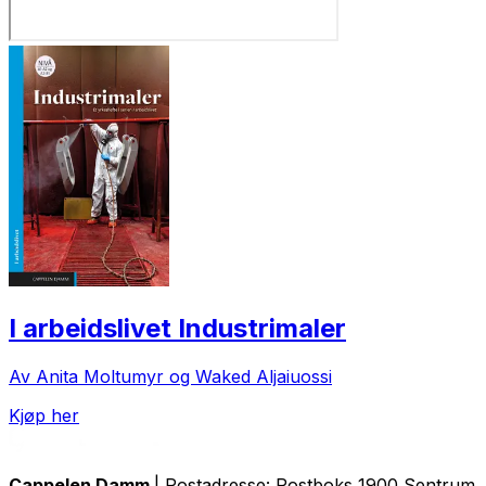
I arbeidslivet Industrimaler
Av Anita Moltumyr og Waked Aljaiuossi
Kjøp her
Cappelen Damm
| Postadresse: Postboks 1900 Sentrum, 