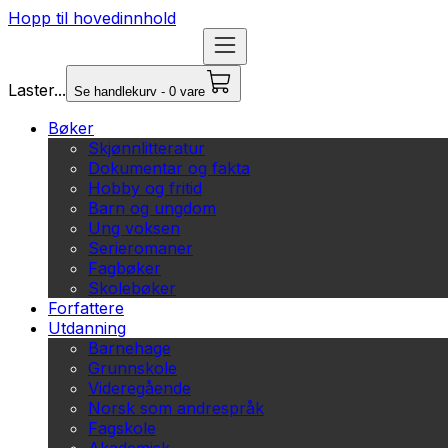
Hopp til hovedinnhold
Laster...
Se handlekurv - 0 vare
Bøker
Skjønnlitteratur
Dokumentar og fakta
Hobby og fritid
Barn og ungdom
Ung voksen
Serieromaner
Fagbøker
Skolebøker
Forfattere
Utdanning
Barnehage
Grunnskole
Videregående
Norsk som andrespråk
Fagskole