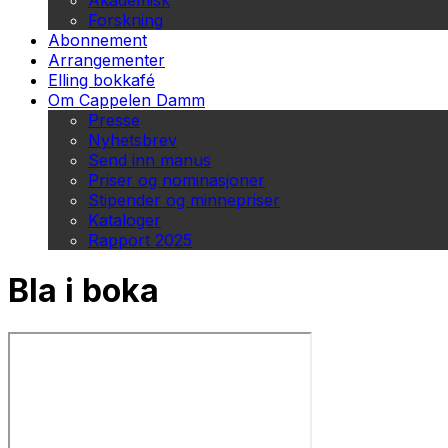
Akademisk
Forskning
Abonnement
Arrangementer
Elling bokkafé
Om Cappelen Damm
Presse
Nyhetsbrev
Send inn manus
Priser og nominasjoner
Stipender og minnepriser
Kataloger
Rapport 2025
Bla i boka