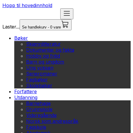
Hopp til hovedinnhold
Laster...
Se handlekurv - 0 vare
Bøker
Skjønnlitteratur
Dokumentar og fakta
Hobby og fritid
Barn og ungdom
Ung voksen
Serieromaner
Fagbøker
Skolebøker
Forfattere
Utdanning
Barnehage
Grunnskole
Videregående
Norsk som andrespråk
Fagskole