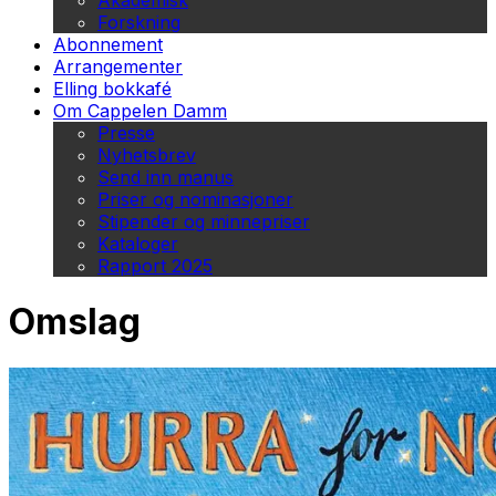
Akademisk
Forskning
Abonnement
Arrangementer
Elling bokkafé
Om Cappelen Damm
Presse
Nyhetsbrev
Send inn manus
Priser og nominasjoner
Stipender og minnepriser
Kataloger
Rapport 2025
Omslag