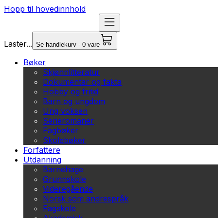
Hopp til hovedinnhold
Laster...
Se handlekurv - 0 vare
Bøker
Skjønnlitteratur
Dokumentar og fakta
Hobby og fritid
Barn og ungdom
Ung voksen
Serieromaner
Fagbøker
Skolebøker
Forfattere
Utdanning
Barnehage
Grunnskole
Videregående
Norsk som andrespråk
Fagskole