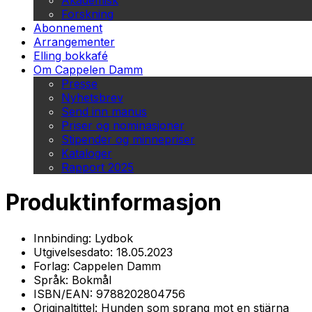
Akademisk
Forskning
Abonnement
Arrangementer
Elling bokkafé
Om Cappelen Damm
Presse
Nyhetsbrev
Send inn manus
Priser og nominasjoner
Stipender og minnepriser
Kataloger
Rapport 2025
Produktinformasjon
Innbinding:
Lydbok
Utgivelsesdato:
18.05.2023
Forlag:
Cappelen Damm
Språk:
Bokmål
ISBN/EAN:
9788202804756
Originaltittel:
Hunden som sprang mot en stjärna